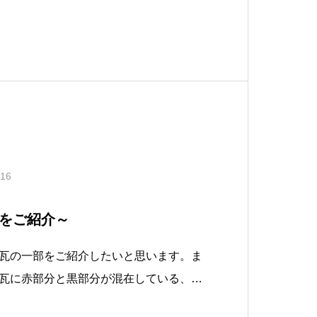
よい存在感があります。何に使おうかア
ね。新品の煉瓦では出せない色味はとっ
いいお庭にぴったりです。続いてご
.16
をご紹介～
瓦の一部をご紹介したいと思います。ま
瓦に赤部分と黒部分が混在している、
す。赤黒の割合が違い個性的で、なかな