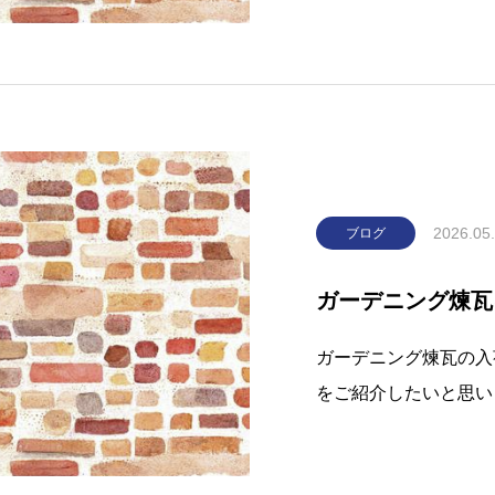
か出会えない煉瓦です
ね。次にご紹介する『
2026.05
ブログ
ガーデニング煉瓦
ガーデニング煉瓦の入
をご紹介したいと思い
ウン』です。温かみの
ましてはこちら『ムラ