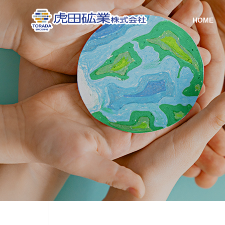
HOME
GREETIN
ごあいさつ
SERVICE
COMPANY
事業内容
会社情報
HISTORY
リサイクル
会社沿革
事業
RECYCLED
BRICKS