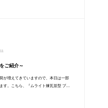
。使用感がとってもかっこいいですよ
赤黒いぶし煉瓦ランダム』と組み合わせ
.11
をご紹介～
荷が増えてきていますので、本日は一部
ます。こちら、『ムライト煉瓦並型 ブラ
ある色合いが味わい深いですよね。続き
イト煉瓦並型 ホワイト』です。すっきり