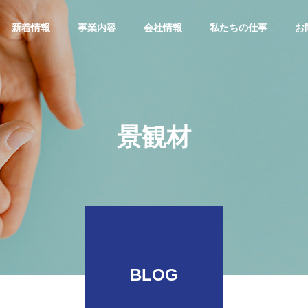
新着情報
事業内容
会社情報
私たちの仕事
お
G
PHILOSOPHY
景観材
企業理念
SDGs
煉瓦
SDGsへの取り組み
ガーデニング煉
BLOG
瓦販売事業
原料輸出入事業
GARDENING
TRADE