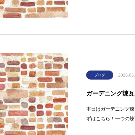
瓦より大きいのでほど
イデアも膨らみますよ
てもおしゃれでかっこ
2026.06
ブログ
ガーデニング煉瓦
本日はガーデニング煉
ずはこちら！一つの煉
『赤黒いぶし煉瓦』で