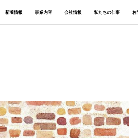
新着情報
事業内容
会社情報
私たちの仕事
お
G
PHILOSOPHY
企業理念
SDGs
煉瓦
SDGsへの取り組み
ガーデニング煉
瓦販売事業
原料輸出入事業
GARDENING
TRADE