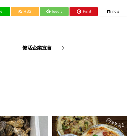
ne
RSS
feedly
Pin it
note
健活企業宣言