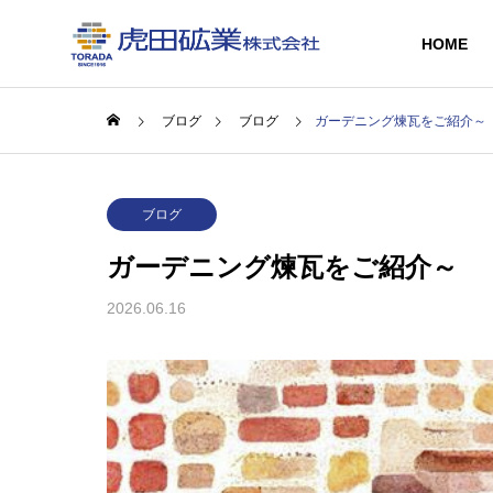
HOME
ブログ
ブログ
ガーデニング煉瓦をご紹介～
GREETIN
ブログ
ごあいさつ
ガーデニング煉瓦をご紹介～
SERVICE
COMPANY
2026.06.16
事業内容
会社情報
HISTORY
リサイクル
会社沿革
事業
RECYCLED
BRICKS