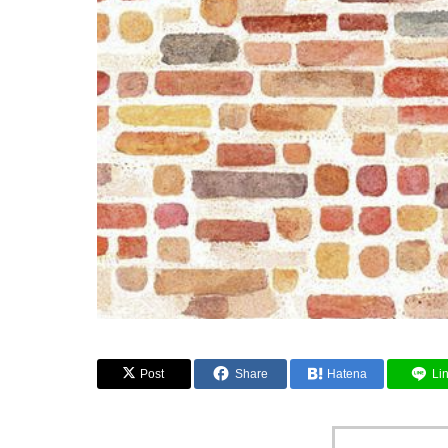
Post
Share
Hatena
Li