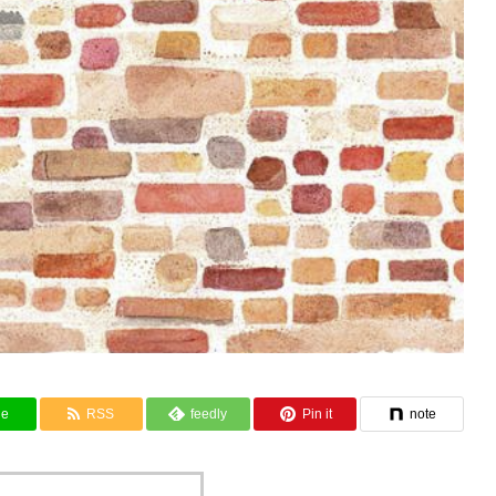
ne
RSS
feedly
Pin it
note