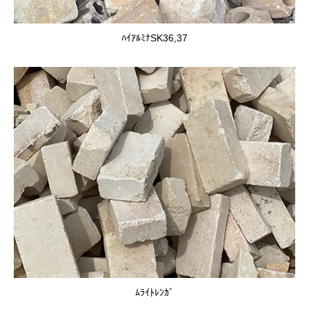
ﾊｲｱﾙﾐﾅSK36,37
ﾑﾗｲﾄﾚﾝｶﾞ