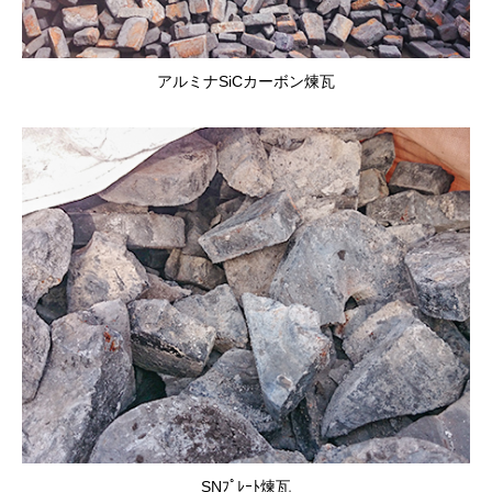
アルミナSiCカーボン煉瓦
SNﾌﾟﾚｰﾄ煉瓦