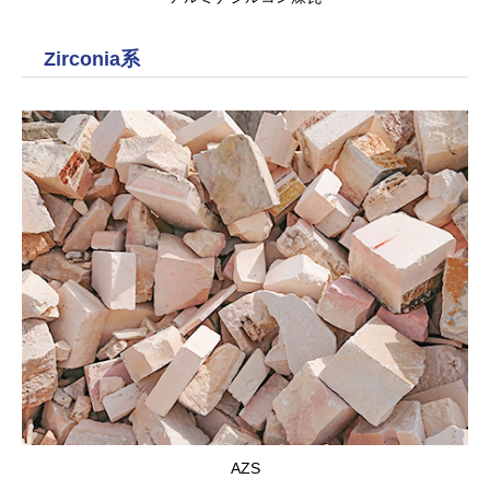
Zirconia系
AZS