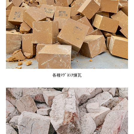
各種ﾏｸﾞﾈｼｱ煉瓦