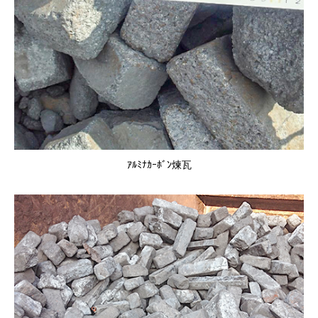
ｱﾙﾐﾅｶｰﾎﾞﾝ煉瓦