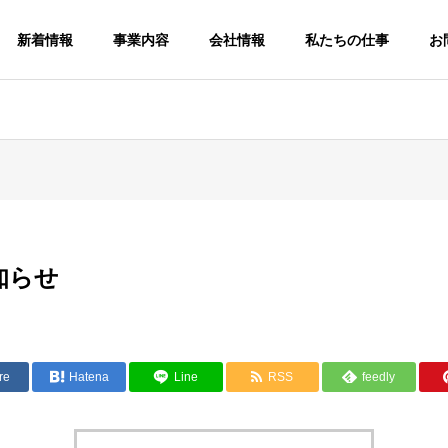
新着情報
事業内容
会社情報
私たちの仕事
お
G
PHILOSOPHY
企業理念
知らせ
SDGs
煉瓦
SDGsへの取り組み
re
Hatena
ガーデニング煉
Line
RSS
feedly
瓦販売事業
原料輸出入事業
GARDENING
TRADE