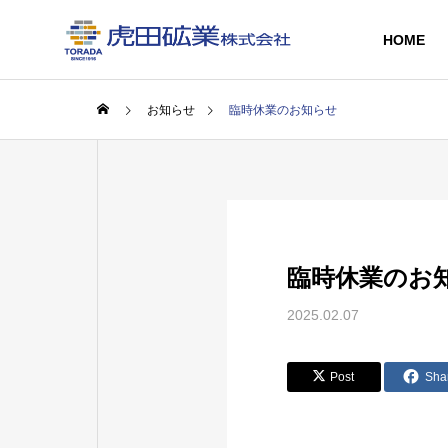
HOME
お知らせ
臨時休業のお知らせ
GREETIN
ごあいさつ
SERVICE
COMPANY
臨時休業のお
事業内容
会社情報
2025.02.07
HISTORY
リサイクル
会社沿革
事業
Post
Sha
RECYCLED
BRICKS