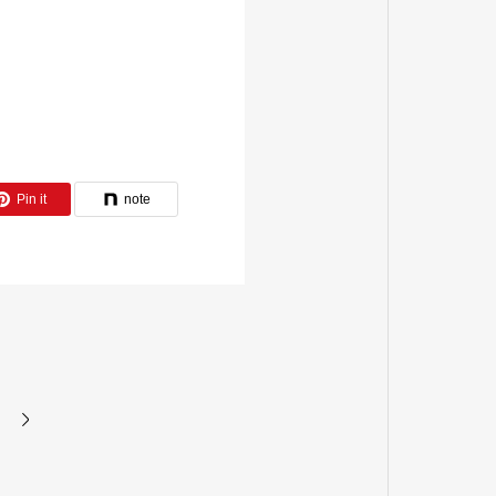
Pin it
note