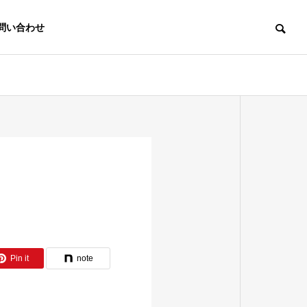
問い合わせ
OUTLINE
会社概要
LINK
協賛・リンク
Pin it
note
粉砕加工事業
倉庫業
CRUSHING
WAREHOUSE