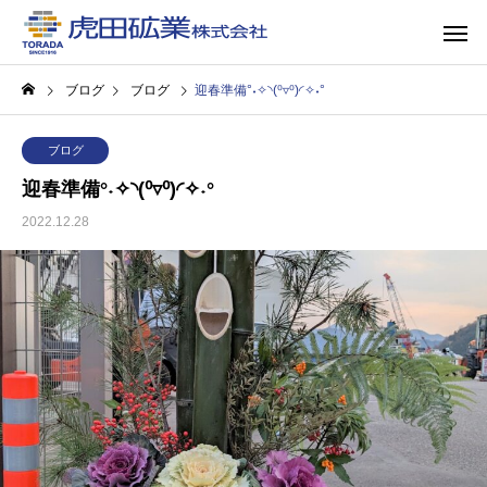
ブログ
ブログ
迎春準備°˖✧◝(⁰▿⁰)◜✧˖°
ブログ
迎春準備°˖✧◝(⁰▿⁰)◜✧˖°
2022.12.28