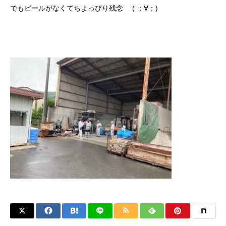
でもビールがなくてちよっぴり残念 ( ；∀；)