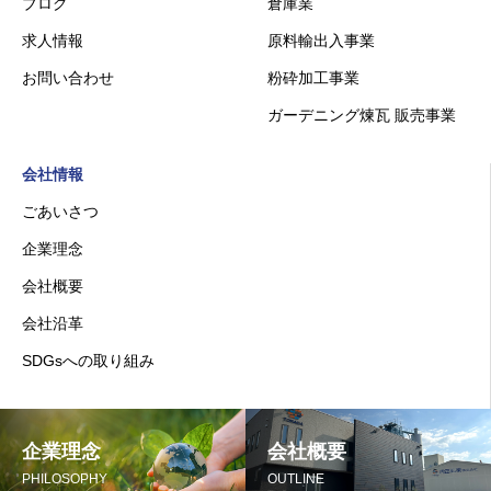
ブログ
倉庫業
求人情報
原料輸出入事業
お問い合わせ
粉砕加工事業
ガーデニング煉瓦 販売事業
会社情報
ごあいさつ
企業理念
会社概要
会社沿革
SDGsへの取り組み
企業理念
会社概要
PHILOSOPHY
OUTLINE