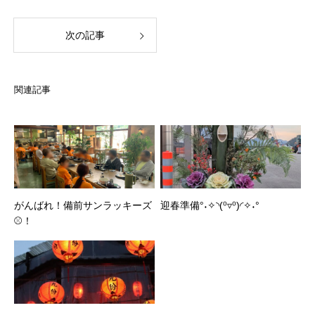
次の記事
関連記事
がんばれ！備前サンラッキーズ
迎春準備°˖✧◝(⁰▿⁰)◜✧˖°
⚾！